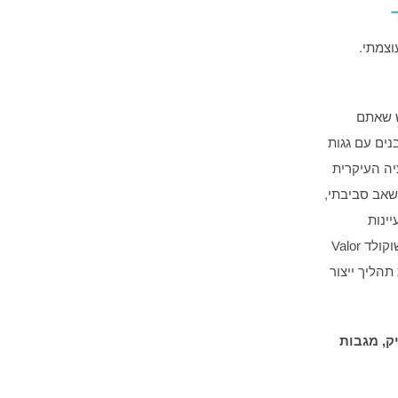
וצמתי.
הרגיש שאתם
נים עם גגות
יה העיקרית
ל המים כמשאב סביבתי,
ה מעיינות
נסתרים ונעצור בבריכות מים צלולים בהן ניתן לטבול לריענון. בהמשך נגיע אל מפעל השוקולד Valor
הליך ייצור
ניק, מגבות