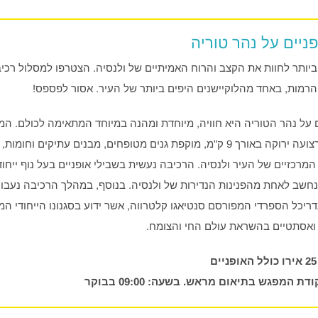
ניים על נהר טוריה
יותר לחוות את הקצב והרוח האמיתיים של ולנסיה. הצטרפו למסלול רכי
רמות, באחד מהלוקיישנים היפים ביותר של העיר. אסור לפספס!
ם על נהר הטוריה היא חוויה, מיוחדת ומהנה במיוחד המתאימה לכולם. המ
בגני טוריה – רצועה ירוקה באורך 9 ק"מ, מוקפת גנים מטופחים, מבנים עתיקים וח
מרכזיים של העיר ולנסיה. הרכיבה נעשית בשבילי אופניים בעל נוף ייחוד
שב לאחת מהפנינות הנדירות של ולנסיה. בנוסף, במהלך הרכיבה נעבו
יכל הספרדי המפורסם סנטיאגו קלטרווה, אשר ידוע בסגנונו הייחודי המא
ואסתטיים בהשראת עולם החי והצומח.
דת המפגש בתיאום מראש. בשעה: 09:00 בבוקר