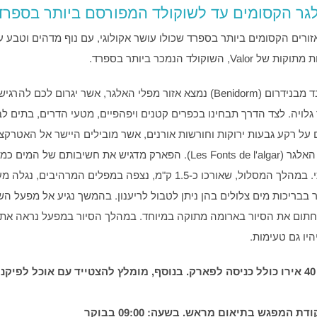
גר הקסומים עד לשוקולד המפורסם ביותר בספרד
ורים הקסומים ביותר בספרד שכולו עושר אקולוגי, עם נוף מדהים וטבע ע
Va, השוקולד הנמכר ביותר בספרד.
כ-15 ק"מ בלבד מבנידרום (Benidorm) נמצא אזור מפלי האלגר, אשר יגרום לכם ל
גלויה. לצד הדרך תבחינו בכפרים קטנים ויפהפיים, מטעי הדרים, בתים לב
 על רקע גבעות ירוקות וחורשות אורנים, אשר מובילים היישר אל האטרקצ
באזור – מפלי האלגר (Les Fonts de l'algar). הפארק מדגיש את חשיבותם ש
כלכלי ותרבותי. במהלך המסלול, שאורכו כ-1.5 ק"מ, נצפה במפלים המרהיבים, נגל
תום את הסיור בארומה מתוקה במיוחד. במהלך הסיור במפעל נראה את ת
היו גם טעימות.
עלות הסיור: 40 אירו כולל כניסה לפארק. בנוסף, מומלץ להצטייד עם אוכל לפיק
דת המפגש בתיאום מראש. בשעה: 09:00 בבוקר