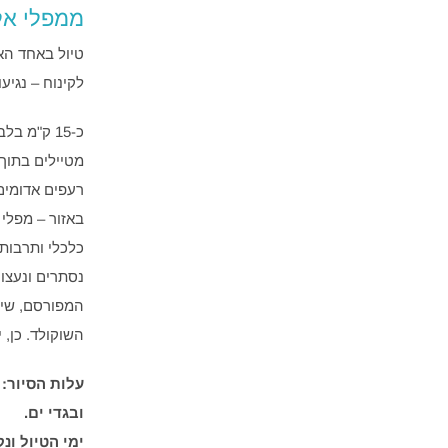
ממפלי אל
טיול באחד האז
לקינוח – נגיעות מתוקות של lor
מטיילים בתוך 
רעפים אדומים
המפורסם, שיח
השוקולד. כן, י
ובגדי ים.
ימי הטיול ונקו