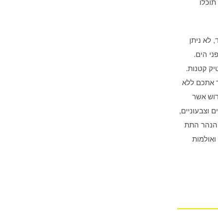
תוכלו
של ספרד, לא ניתן
 הבנויה על מצוק בגובה 64 מ' מעל פני הים.
יק קטנות.
ר אתכם ללא
דוש אשר
 וצבעוניים,
 ורגוע בתוך הנהר התת
ואולמות