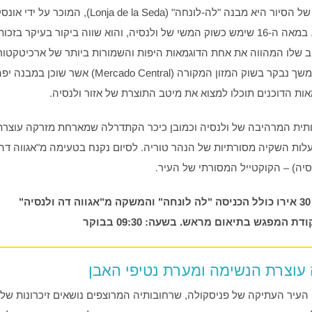
גולת הכותרת של הסיור היא מבנה "לה-לונחה" (Lonja de la Seda), 
מורשת עולמי. במאה ה-16 שימש כשוק המשי של ולנסיה, והוא שווה ביקור בעיקר ב
 שלו המהווה את אחת הדוגמאות היפות והשמורות ביותר של ארכיטקטור
אירופאית. בהמשך נבקר בשוק המזון המקורה (Mercado Central)
אות הדוכנים תוכלו למצוא את מיטב התוצרת של אזור ולנסיה.
ית המרהיבה של ולנסיה וכמובן כיכר הקתדרלה שמארחת מזרקה עוצרת
ון עם 8 תעלות השקיה מסורתיות של הנהר טוריה. לסיום נקנח בטעימה מ"אגווה דה
סיה) – הקוקטייל המסורתי של העיר.
"
דת המפגש בתיאום מראש. בשעה: 09:30 בבוקר
 עוצרת הנשימה ומערת נטיפי האבן
י העיר העתיקה של פניסקולה, שרחובותיה המרוצפים נושאים זיכרונות של 