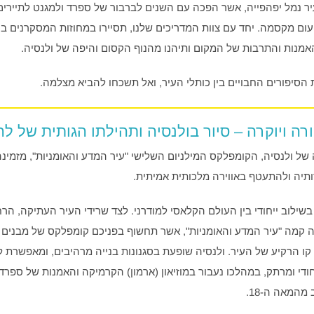
עיר נמל יפהפייה, אשר הפכה עם השנים לברבור של ספרד ולמגנט לתיירי
ם מקסמה. יחד עם צוות המדריכים שלנו, תסיירו במחוזות המסקרנים ביו
אמנות והתרבות של המקום ותיהנו מהנוף הקסום והיפה של ולנסיה.
 הסיפורים החבויים בין כותלי העיר, ואל תשכחו להביא מצלמה.
ה ויוקרה – סיור בולנסיה ותהילתו הגותית של לה
של ולנסיה, הקומפלקס המילניום השלישי "עיר המדע והאומניות", מזמינ
ותיה ולהתעטף באווירה מלכותית אמיתית.
בשילוב ייחודי בין העולם הקלאסי למודרני. לצד שרידי העיר העתיקה, הר
 קמה "עיר המדע והאומניות", אשר תחשוף בפניכם קומפלקס של מבנים ע
ו הרקיע של העיר. ולנסיה שופעת בסגנונות בנייה מרהיבים, ומאפשרת ל
חודי ומרתק, במהלכו נעבור במוזיאון (ארמון) הקרמיקה והאמנות של ספר
מהמאה ה-18.