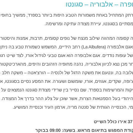
רה – אלבוריה – סגונטו
תק המתחיל באחת משמורות הטבע היפות ביותר בספרד, ממשיך בחופי
מסתיים בסגונטו, עיירת מצודה עתיקה ומרשימה.
ה קסומה המהווה שילוב מנצח של נופים קסומים, תרבות, אמנות והיסטורי
לולנסיה שוכן אגם אלבפורה (La Albufera) רחב הידיים, המשמש כשמורת טבע בה 
ל עופות נודדים. אגם אלבופרה הוא אגם טבעי לגידול אורז, לצד שייט רגו
 מכן נצא לכיוון אלבוריה, נהנה מחופיה הזהובים והיפים, מהארכיטקטור
ובה בה, ונטעם את משקה הדגל של ולנסיה – הורצ'אטה – משקה חלב 
ופה, שקדים, אגוזים, אורז, שומשום ושעורה. את המסע נסיים בסגונטו, א
ות והמרשימות בספרד. שם נסייר בין שרידי מצודת סגונטו הנמצאים על
היהודי בעל הסמטאות הצרות, אשר שוכן על צלע ההר בדרך אל המצודה. ב
י, הכנסייה הגותית של סנטה מריה, ארמון העיר וכנסיית המושיע.
דת המפגש בתיאום מראש. בשעה: 09:00 בבוקר