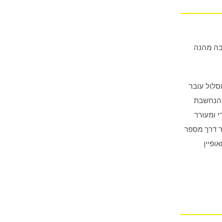
בה מהנה
סלול עובר
ומות, הנחשבת
י ומעורר
ר דרך מספר
ופיין