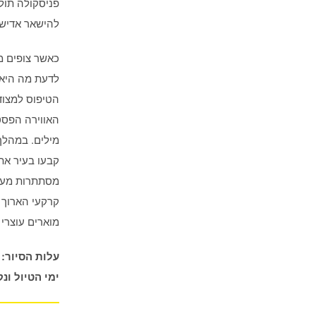
פניסקולה תול
להישאר אדישי
הטיפוס למצודה
האווירה הפסט
מילים. במהלך
קבעו בעיר את
קרקעי הארוך ב
מוארים עוצרי
עלות הסיור: 45 אירו כולל השייט במערת נטיפי האב
ימי הטיול ונקו