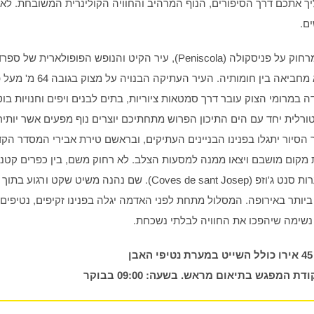
יך אתכם דרך הסיפורים, הנוף המרהיב והחוויה הקולינרית המשובחת. לא 
ם.
כאשר צופים מרחוק על פניסקולה (Peniscola), עיר הקיט והנופש הפופולארית 
לדעת מה היא מחביאה בין חומותיה. העיר העתיקה
 במרומי הצוק עובר דרך סמטאות ציוריות, בתים לבנים ויפים וחנויות בוט
ורלית יחד עם הים התיכון הפרוש מתחתיכם יוצרים נוף מפעים אשר יותי
 הסיור יתגלו בפנינו הבניינים העתיקים, ובראשם טירת אבירי המסדר הק
 מקום מושבם ויצאו ממנה למסעות הצלב. לא רחוק משם, בין כפרים קטנים
מסתתרות מערות סנט ג'וזפ (Coves de sant Josep). שם נהנה משיט שקט
יותר באירופה. המסלול מתחת לפני האדמה יגלה בפנינו זקיפים, נטיפים 
 נשימה שיהפכו את החוויה לבלתי נשכחת.
ן
דת המפגש בתיאום מראש. בשעה: 09:00 בבוקר