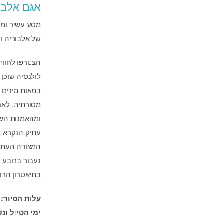
אגם אלבופ
מסע עשיר ומר
של אלבוריה ו
הצטרפו לחווי
במאות מינים ש
מסורתית. לאחר
ומהאמנות השל
עתיק הנקרא צ'
המצודה העתיק
נעבור ברובע 
בתיאטרון הרומ
עלות הסיור: 37 אירו כולל השייט
ימי הטיול ונקו