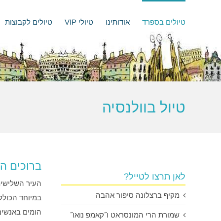
לג
תוכן
טיולים בספרד
אודותינו
טיולי VIP
טיולים לקבוצות
טיול בוולנסיה
ברוכים ה
לאן תרצו לטייל?
העיר השלישית
מקיף ברצלונה סיפור אהבה
במיוחד הכוללת
הומים באנשים
שמורת הרי המונסראט ו˝קאמפ נואו˝