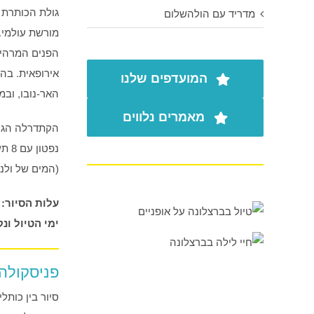
מדריד עם הולהשלום
הפנים המרהיב
המועדפים שלנו
האר-נובו, ובמ
מאמרים נלווים
הקתדרלה הגות
נפט
(המים של ולנ
עלות הסיור: 30 אירו כולל הכניסה "לה לונחה" והמשקה מ"אגווה דה ולנסיה
ימי הטיול ונקו
פניסקולה
סיור בין כותל