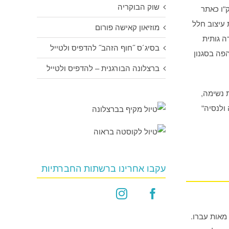
שוק הבוקריה
המוכר על ידי אונסק"ו כאתר
זכות עיצוב חלל
מוזיאון קאישה פורום
ה גותית
בסיג´ס ˝חוף הזהב˝ להדפיס ולטייל
 אשר שוכן במבנה יפהפה בסגנון
ברצלונה הבורגנית – להדפיס ולטייל
 נשימה,
 ולנסיה"
עקבו אחרינו ברשתות החברתיות
מאות עברו.