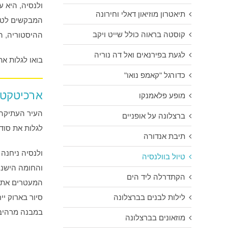
ולנסיה, היא 
תיאטרון מוזיאון דאלי וחירונה
המבקשים לטעו
קוסטה בראוה כולל שייט ויקב
ההיסטוריה, ה
לגעת בפירנאים ואל דה נוריה
בואו לגלות את
כדורגל "קאמפ נואו"
ארכיטקטור
מופע פלאמנקו
העיר העתיקה 
ברצלונה על אופניים
לגלות את סוד
תיבת אנדורה
ולנסיה ניחנה 
טיול בוולנסיה
והחומה הישנה
הקתדרלה ליד הים
המעטרים את ק
סיור בארוק יי
לילות לבנים בברצלונה
במבנה מרהיב 
מוזאונים בברצלונה